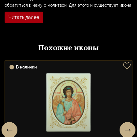
обратиться к нему с молитвой. Для этого и существует икона
Ангела.
Читать далее
Икону Ангела Хранителя часто пишут персонально для
человека, нередко преподносят в подарок при рождении
ребенка. Этот образ остается с человеком навсегда,
сопровождает его на протяжении всей жизни, становится
Похожие иконы
его покровителем.
К иконе Ангел Хранителя обращаются, когда хотят направить
прошение Богу. Перед образом часто просят защиты от злых
В наличии
сил, о поддержке в мирских делах, о достижении каких-либо
целей. Считается, что молитва перед Ангелом Хранителем
имеет большую силу, поскольку этот святой всегда слышит
молящегося и никогда не оставляет просьбы без внимания.
У образа Ангела молятся утром и вечером, а также перед
выходом из дома. Такая молитва позволяет настроиться на
нужный лад и установить тесный контакт с миром
возвышенным. Икону обычно помещают в углу комнаты
лицевой частью к востоку.
Нельзя забывать, что Наставник не только помогает, но и