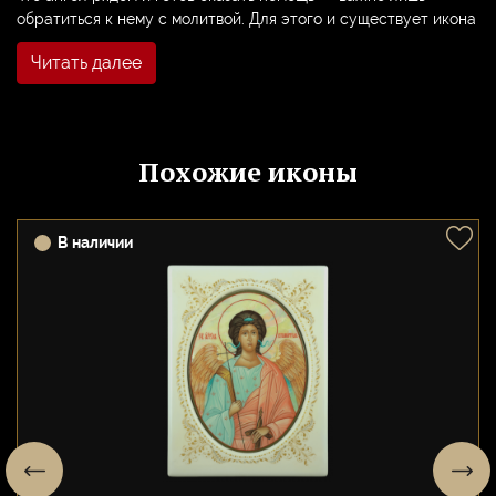
обратиться к нему с молитвой. Для этого и существует икона
Ангела.
Читать далее
Икону Ангела Хранителя часто пишут персонально для
человека, нередко преподносят в подарок при рождении
ребенка. Этот образ остается с человеком навсегда,
сопровождает его на протяжении всей жизни, становится
Похожие иконы
его покровителем.
К иконе Ангел Хранителя обращаются, когда хотят направить
прошение Богу. Перед образом часто просят защиты от злых
В наличии
сил, о поддержке в мирских делах, о достижении каких-либо
целей. Считается, что молитва перед Ангелом Хранителем
имеет большую силу, поскольку этот святой всегда слышит
молящегося и никогда не оставляет просьбы без внимания.
У образа Ангела молятся утром и вечером, а также перед
выходом из дома. Такая молитва позволяет настроиться на
нужный лад и установить тесный контакт с миром
возвышенным. Икону обычно помещают в углу комнаты
лицевой частью к востоку.
Нельзя забывать, что Наставник не только помогает, но и