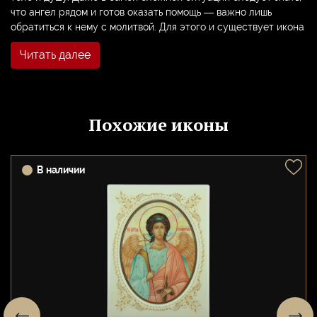
что ангел рядом и готов оказать помощь — важно лишь
обратиться к нему с молитвой. Для этого и существует икона
Ангела.
Читать далее
Икону Ангела Хранителя часто пишут персонально для
человека, нередко преподносят в подарок при рождении
ребенка. Этот образ остается с человеком навсегда,
сопровождает его на протяжении всей жизни, становится
Похожие иконы
его покровителем.
К иконе Ангел Хранителя обращаются, когда хотят направить
прошение Богу. Перед образом часто просят защиты от злых
В наличии
сил, о поддержке в мирских делах, о достижении каких-либо
целей. Считается, что молитва перед Ангелом Хранителем
имеет большую силу, поскольку этот святой всегда слышит
молящегося и никогда не оставляет просьбы без внимания.
У образа Ангела молятся утром и вечером, а также перед
выходом из дома. Такая молитва позволяет настроиться на
нужный лад и установить тесный контакт с миром
возвышенным. Икону обычно помещают в углу комнаты
лицевой частью к востоку.