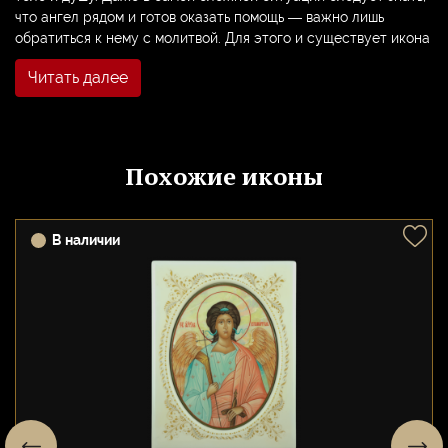
что ангел рядом и готов оказать помощь — важно лишь
обратиться к нему с молитвой. Для этого и существует икона
Ангела.
Читать далее
Икону Ангела Хранителя часто пишут персонально для
человека, нередко преподносят в подарок при рождении
ребенка. Этот образ остается с человеком навсегда,
сопровождает его на протяжении всей жизни, становится
Похожие иконы
его покровителем.
К иконе Ангел Хранителя обращаются, когда хотят направить
прошение Богу. Перед образом часто просят защиты от злых
В наличии
сил, о поддержке в мирских делах, о достижении каких-либо
целей. Считается, что молитва перед Ангелом Хранителем
имеет большую силу, поскольку этот святой всегда слышит
молящегося и никогда не оставляет просьбы без внимания.
У образа Ангела молятся утром и вечером, а также перед
выходом из дома. Такая молитва позволяет настроиться на
нужный лад и установить тесный контакт с миром
возвышенным. Икону обычно помещают в углу комнаты
лицевой частью к востоку.