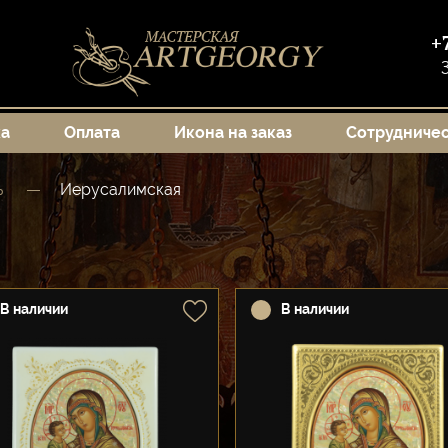
+
ка
Оплата
Икона на заказ
Сотрудниче
ь
Иерусалимская
В наличии
В наличии