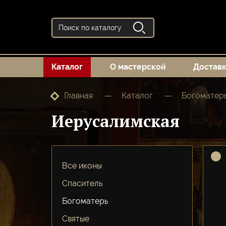
Каталог
О мастерской
Достав
Главная
Каталог
Богоматер
Иерусалимская
Все иконы
Спаситель
Богоматерь
Святые