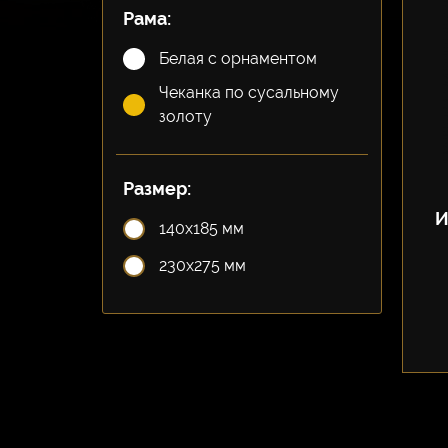
Рама:
Белая с орнаментом
Чеканка по сусальному
золоту
Размер:
И
140х185 мм
230х275 мм