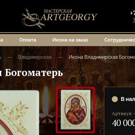
+
ка
Оплата
Икона на заказ
Сотрудниче
ь
Владимирская
Икона Владимирская Богом
 Богоматерь
В на
Артикул 
40 00