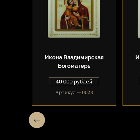
ская
Икона Владимирская
И
Богоматерь
й
40 000 рублей
8
Артикул — 0028