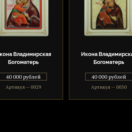
праздновать
Пресвятой Б
Владимирска
Отечество, н
уберечь от б
наставить на 
Помимо 8 се
кона Владимирская
Икона Владимирск
иконы Богома
Богоматерь
Богоматерь
40 000 рублей
40 000 рублей
Артикул — 0029
Артикул — 0030