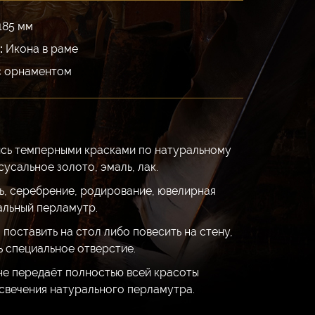
185 мм
:
Икона в раме
с орнаментом
ись темперными красками по натуральному
сусальное золото, эмаль, лак.
ь, серебрение, родирование, ювелирная
альный перламутр.
поставить на стол либо повесить на стену,
ь специальное отверстие.
не передаёт полностью всей красоты
свечения натурального перламутра.