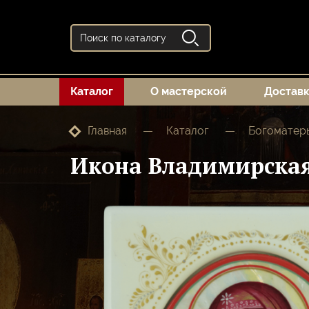
Каталог
О мастерской
Достав
Главная
Каталог
Богоматер
Икона Владимирская