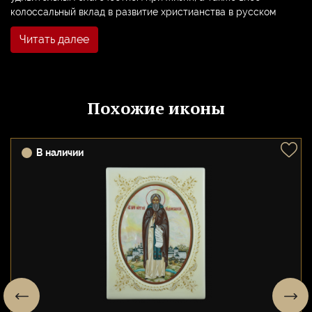
колоссальный вклад в развитие христианства в русском
государстве.
Читать далее
Сергий, а в отрочестве Варфоломей, принял монашеский
постриг в двадцать лет. Долгое время он вел отшельнический
образ жизни. Но постепенно вокруг него складывалось
общество. Так была основана обитель, ставшая впоследствии
Похожие иконы
знаменитой Троице-Сергиевой лаврой. Кроме того, отец
Сергий и его ученики основали в общей сложности около
сорока монастырей.
В наличии
Сергия Радонежского часто именуют миротворцем.
Обладавший кроткой натурой, он вносил мир в души людей.
Ему удавалось сплотить враждовавших князей и объединить
их в единый союз, из которого вышло современное
российское государство.
Икона преподобного Сергия Радонежского присутствует
почти в каждом православном храме, а многие верующие
хранят его образ у себя дома. Его лик всегда исполнен
мудрости и терпения. Он помогает вразумлению детей и
подростков, усмирению гордыни, успешной учебе. Сергий
считается покровителем вдов и сирот.