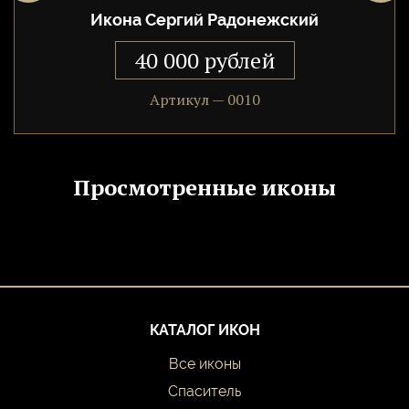
Икона Сергий Радонежский
Святого чествуют 5 июня, 6 сентября, 8 октября, а также 6, 18
и 19 июля.
40 000 рублей
Икону можно преподносить при рождении, крещении, а
также в день именин Сергея: 15 и 27 января, 5 марта, 2 и 25
Артикул — 0010
апреля, 1 июня, 18 июля, 25 августа, 24 сентября, 20 и 29
октября, 29 ноября, 11 декабря.
Просмотренные иконы
КАТАЛОГ ИКОН
Все иконы
Спаситель